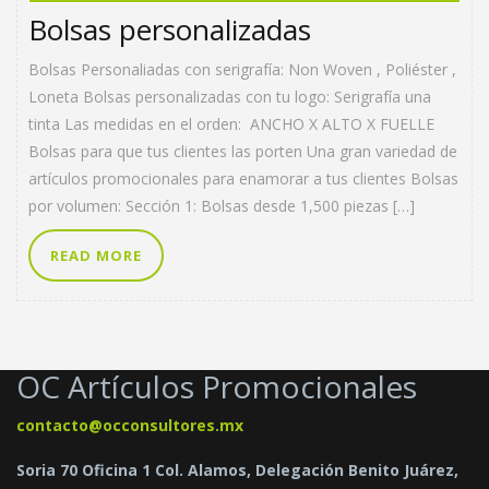
Bolsas personalizadas
Bolsas Personaliadas con serigrafía: Non Woven , Poliéster ,
Loneta Bolsas personalizadas con tu logo: Serigrafía una
tinta Las medidas en el orden: ANCHO X ALTO X FUELLE
Bolsas para que tus clientes las porten Una gran variedad de
artículos promocionales para enamorar a tus clientes Bolsas
por volumen: Sección 1: Bolsas desde 1,500 piezas […]
READ MORE
OC Artículos Promocionales
contacto@occonsultores.mx
Soria 70 Oficina 1 Col. Alamos, Delegación Benito Juárez,