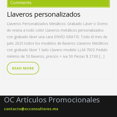
Comments
Llaveros personalizados
Llaveros Personalizados Metálicos: Grabado Láser o Domo
de resina a todo color Llaveros metálicos personalizados
con grabado láser una cara ENVÍO GRATIS: Todo el mes de
Julio 2025 todos los modelos de llaveros Llaveros Metálicos
con grabado láser 1 lado Llavero modelo LLM-7002 Pedido
mínimo de 50 llaveros, precios + iva 50 Piezas $ 27.00 […]
READ MORE
OC Artículos Promocionales
contacto@occonsultores.mx