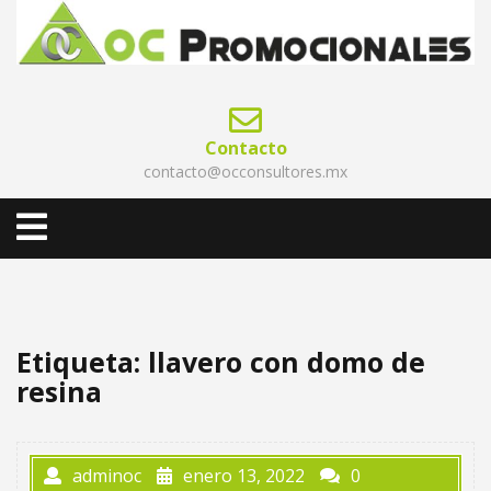
Skip
to
content
Contacto
contacto@occonsultores.mx
Open
Menu
Etiqueta:
llavero con domo de
resina
adminoc
enero 13, 2022
0