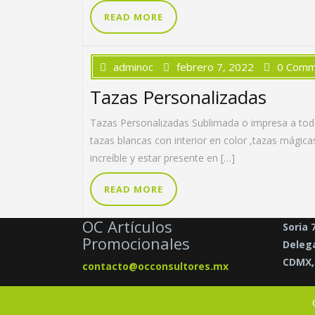
READ MORE
adminoc
febrero 7, 2022
0 Comm
Tazas Personalizadas
Tazas Personalizadas Sublimada o impresa a todo 
tazas blancas con interior en color ,tazas mági
increíble y estar presente en […]
READ MORE
OC Artículos
Soria 
Promocionales
Delega
CDMX, 
contacto@occonsultores.mx