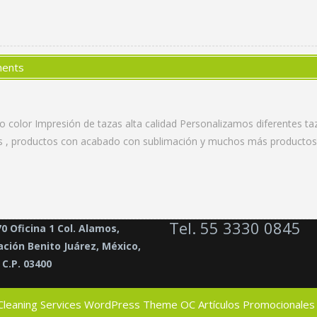
ents
color Impresión de tazas alta calidad Personalizamos diferentes taz
cas , productos con acabado con sublimación y muchos más productos
Tel. 55 3330 0845
70 Oficina 1 Col. Alamos,
ción Benito Juárez, México,
C.P. 03400
Cleaning Services WordPress Theme
OC Artículos Promocionales 