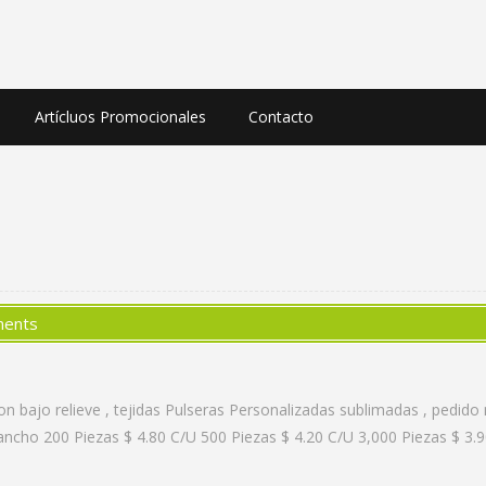
Artícluos Promocionales
Contacto
ents
con bajo relieve , tejidas Pulseras Personalizadas sublimadas , pedi
cho 200 Piezas $ 4.80 C/U 500 Piezas $ 4.20 C/U 3,000 Piezas $ 3.9