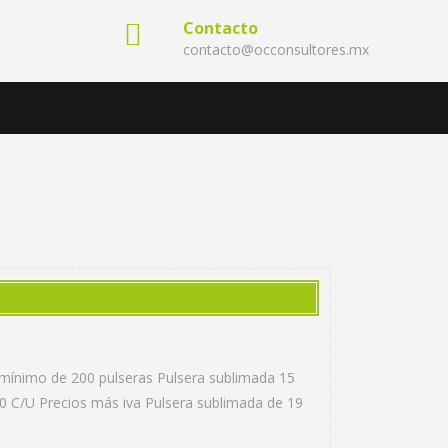
Contacto
contacto@occonsultores.mx
do mínimo de 200 pulseras Pulsera sublimada 15
0 C/U Precios más iva Pulsera sublimada de 19