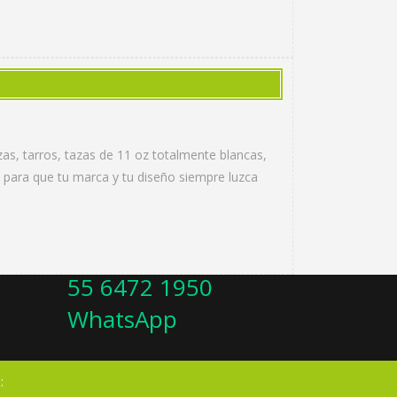
as, tarros, tazas de 11 oz totalmente blancas,
 para que tu marca y tu diseño siempre luzca
55 6472 1950
WhatsApp
: