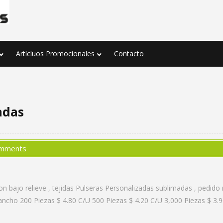
Artícluos Promocionales
Contacto
adas
omments
con bajo relieve , tejidas Pulseras Personalizadas sublimadas , pedi
cho 200 Piezas $ 4.80 C/U 500 Piezas $ 4.20 C/U 3,000 Piezas $ 3.9