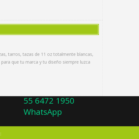
as, tarros, tazas de 11 oz totalmente blancas,
 para que tu marca y tu diseño siempre luzca
55 6472 1950
WhatsApp
: