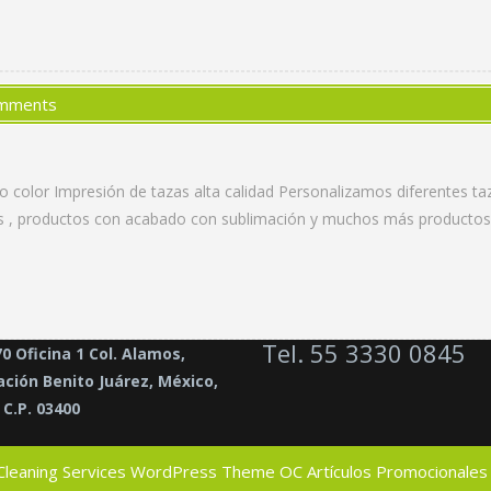
mments
color Impresión de tazas alta calidad Personalizamos diferentes taz
cas , productos con acabado con sublimación y muchos más productos
Tel. 55 3330 0845
70 Oficina 1 Col. Alamos,
ción Benito Juárez, México,
C.P. 03400
Cleaning Services WordPress Theme
OC Artículos Promocionales 